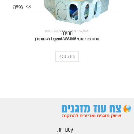
צפייה
טורנדו
,
מזגני אינוורטר
,
מזגני אינוורטר - טורנדו
מהירה
סדרת מיני מרכזי Legend-WV-INV (אינוורטר)
מידע נוסף
קטגוריות